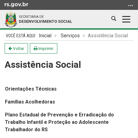
Ir
para
SECRETARIA DE
o
Abrir
Alter
DESENVOLVIMENTO SOCIAL
conteúdo
a
a
Ir
Início
busca
nave
Inicial
Serviços
Assistência Social
para
do
o
conteúdo
Voltar
Imprimir
menu
Assistência Social
Ir
para
a
busca
Orientações Técnicas
Famílias Acolhedoras
Plano Estadual de Prevenção e Erradicação do
Trabalho Infantil e Proteção ao Adolescente
Trabalhador do RS