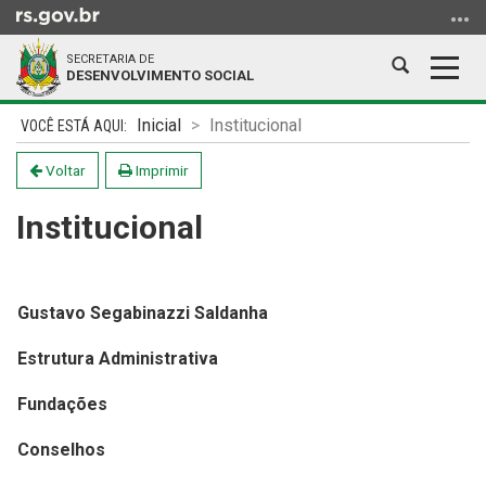
Ir
para
SECRETARIA DE
o
Abrir
Alter
DESENVOLVIMENTO SOCIAL
conteúdo
a
a
Ir
Início
busca
nave
Inicial
Institucional
para
do
o
conteúdo
Voltar
Imprimir
menu
Institucional
Ir
para
a
busca
Gustavo Segabinazzi Saldanha
Estrutura Administrativa
Fundações
Conselhos