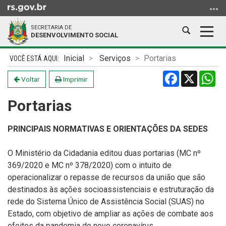
Ir
para
SECRETARIA DE
o
Abrir
Alter
DESENVOLVIMENTO SOCIAL
conteúdo
a
a
Ir
Início
busca
nave
Inicial
Serviços
Portarias
para
do
Facebook
X
Wh
o
conteúdo
Voltar
Imprimir
menu
Portarias
Ir
para
a
PRINCIPAIS NORMATIVAS E ORIENTAÇÕES DA SEDES
busca
O Ministério da Cidadania editou duas portarias (MC nº
369/2020 e MC nº 378/2020) com o intuito de
operacionalizar o repasse de recursos da união que são
destinados às ações socioassistenciais e estruturação da
rede do Sistema Único de Assistência Social (SUAS) no
Estado, com objetivo de ampliar as ações de combate aos
efeitos da pandemia do novo coronavírus.